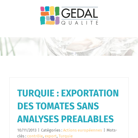
Passer
au
contenu
TURQUIE : EXPORTATION
DES TOMATES SANS
ANALYSES PREALABLES
10/11/2013
|
Catégories :
Actions européennes
|
Mots-
clés :
contrôle
,
export
,
Turquie