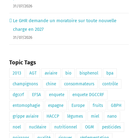
31/07/2026
Le GHR demande un moratoire sur toute nouvelle
charge en 2027
31/07/2026
Topic Tags
2013
AGT
aviaire
bio
bisphenol
bpa
champignons
chine
consommateurs
contrôle
dgccrf
EFSA
enquete
enquete DGCCRF
entomophagie
espagne
Europe
fruits
GBPH
grippe aviaire
HACCP
légumes
miel
nano
noel
nucléaire
nutritionnel
OGM
pesticides
poissons
qualité
risques
règlementation