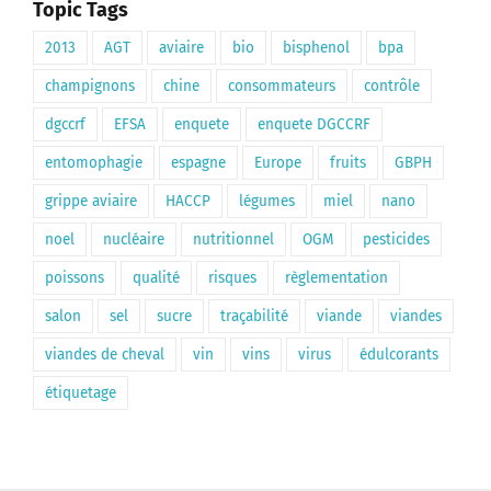
Topic Tags
2013
AGT
aviaire
bio
bisphenol
bpa
champignons
chine
consommateurs
contrôle
dgccrf
EFSA
enquete
enquete DGCCRF
entomophagie
espagne
Europe
fruits
GBPH
grippe aviaire
HACCP
légumes
miel
nano
noel
nucléaire
nutritionnel
OGM
pesticides
poissons
qualité
risques
règlementation
salon
sel
sucre
traçabilité
viande
viandes
viandes de cheval
vin
vins
virus
édulcorants
étiquetage