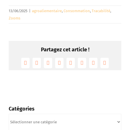
13/06/2025
|
agroaliementaire
,
Consommation
,
Tracabilité
,
Zooms
Partagez cet article !
Facebook
Twitter
Reddit
LinkedIn
Tumblr
Pinterest
Vk
Email
Catégories
Catégories