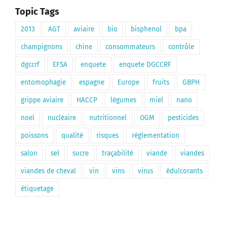
Topic Tags
2013
AGT
aviaire
bio
bisphenol
bpa
champignons
chine
consommateurs
contrôle
dgccrf
EFSA
enquete
enquete DGCCRF
entomophagie
espagne
Europe
fruits
GBPH
grippe aviaire
HACCP
légumes
miel
nano
noel
nucléaire
nutritionnel
OGM
pesticides
poissons
qualité
risques
règlementation
salon
sel
sucre
traçabilité
viande
viandes
viandes de cheval
vin
vins
virus
édulcorants
étiquetage