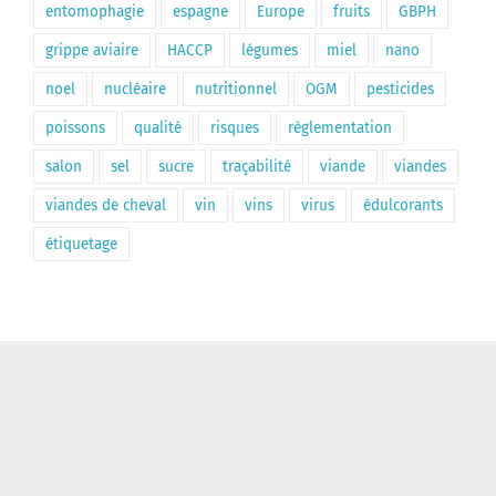
entomophagie
espagne
Europe
fruits
GBPH
grippe aviaire
HACCP
légumes
miel
nano
noel
nucléaire
nutritionnel
OGM
pesticides
poissons
qualité
risques
règlementation
salon
sel
sucre
traçabilité
viande
viandes
viandes de cheval
vin
vins
virus
édulcorants
étiquetage