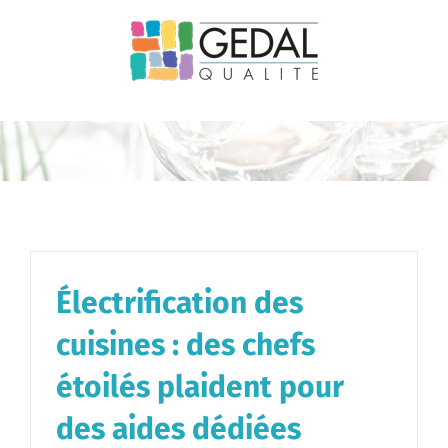
Passer
au
contenu
Électrification des
cuisines : des chefs
étoilés plaident pour
des aides dédiées