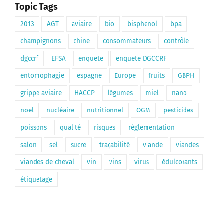
Topic Tags
2013
AGT
aviaire
bio
bisphenol
bpa
champignons
chine
consommateurs
contrôle
dgccrf
EFSA
enquete
enquete DGCCRF
entomophagie
espagne
Europe
fruits
GBPH
grippe aviaire
HACCP
légumes
miel
nano
noel
nucléaire
nutritionnel
OGM
pesticides
poissons
qualité
risques
règlementation
salon
sel
sucre
traçabilité
viande
viandes
viandes de cheval
vin
vins
virus
édulcorants
étiquetage