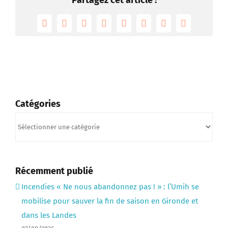
Partagez cet article !
Facebook
Twitter
Reddit
LinkedIn
Tumblr
Pinterest
Vk
Email
Catégories
Catégories
Récemment publié
Incendies « Ne nous abandonnez pas ! » : l’Umih se
mobilise pour sauver la fin de saison en Gironde et
dans les Landes