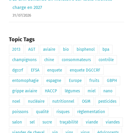
charge en 2027
31/07/2026
Topic Tags
2013
AGT
aviaire
bio
bisphenol
bpa
champignons
chine
consommateurs
contrôle
dgccrf
EFSA
enquete
enquete DGCCRF
entomophagie
espagne
Europe
fruits
GBPH
grippe aviaire
HACCP
légumes
miel
nano
noel
nucléaire
nutritionnel
OGM
pesticides
poissons
qualité
risques
règlementation
salon
sel
sucre
traçabilité
viande
viandes
viandes de cheval
vin
vins
virus
édulcorants