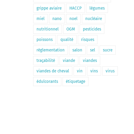
grippe aviaire
HACCP
légumes
miel
nano
noel
nucléaire
nutritionnel
OGM
pesticides
poissons
qualité
risques
règlementation
salon
sel
sucre
traçabilité
viande
viandes
viandes de cheval
vin
vins
virus
édulcorants
étiquetage