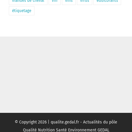
viandes de cheval
vin
vins
virus
édulcorants
étiquetage
© Copyright
2026 | qualite.gedal.fr - Actualités du pôle
Qualité Nutrition Santé Environnement GEDAL