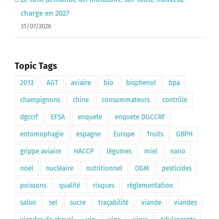
charge en 2027
31/07/2026
Topic Tags
2013
AGT
aviaire
bio
bisphenol
bpa
champignons
chine
consommateurs
contrôle
dgccrf
EFSA
enquete
enquete DGCCRF
entomophagie
espagne
Europe
fruits
GBPH
grippe aviaire
HACCP
légumes
miel
nano
noel
nucléaire
nutritionnel
OGM
pesticides
poissons
qualité
risques
règlementation
salon
sel
sucre
traçabilité
viande
viandes