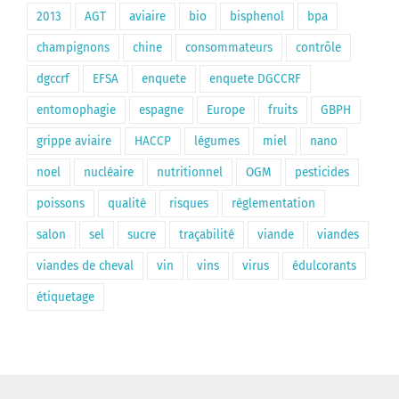
2013
AGT
aviaire
bio
bisphenol
bpa
champignons
chine
consommateurs
contrôle
dgccrf
EFSA
enquete
enquete DGCCRF
entomophagie
espagne
Europe
fruits
GBPH
grippe aviaire
HACCP
légumes
miel
nano
noel
nucléaire
nutritionnel
OGM
pesticides
poissons
qualité
risques
règlementation
salon
sel
sucre
traçabilité
viande
viandes
viandes de cheval
vin
vins
virus
édulcorants
étiquetage