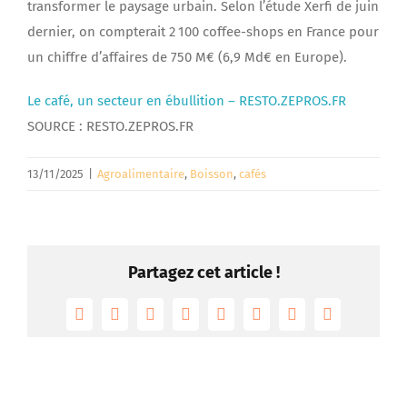
transformer le paysage urbain. Selon l’étude Xerfi de juin
dernier, on compterait 2 100 coffee-shops en France pour
un chiffre d’affaires de 750 M€ (6,9 Md€ en Europe).
Le café, un secteur en ébullition – RESTO.ZEPROS.FR
SOURCE : RESTO.ZEPROS.FR
13/11/2025
|
Agroalimentaire
,
Boisson
,
cafés
Partagez cet article !
Facebook
Twitter
Reddit
LinkedIn
Tumblr
Pinterest
Vk
Email