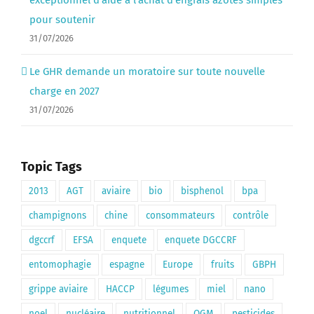
exceptionnel d’aide à l’achat d’engrais azotés simples
pour soutenir
31/07/2026
Le GHR demande un moratoire sur toute nouvelle
charge en 2027
31/07/2026
Topic Tags
2013
AGT
aviaire
bio
bisphenol
bpa
champignons
chine
consommateurs
contrôle
dgccrf
EFSA
enquete
enquete DGCCRF
entomophagie
espagne
Europe
fruits
GBPH
grippe aviaire
HACCP
légumes
miel
nano
noel
nucléaire
nutritionnel
OGM
pesticides