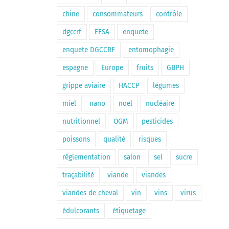
chine
consommateurs
contrôle
dgccrf
EFSA
enquete
enquete DGCCRF
entomophagie
espagne
Europe
fruits
GBPH
grippe aviaire
HACCP
légumes
miel
nano
noel
nucléaire
nutritionnel
OGM
pesticides
poissons
qualité
risques
règlementation
salon
sel
sucre
traçabilité
viande
viandes
viandes de cheval
vin
vins
virus
édulcorants
étiquetage