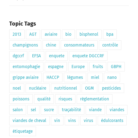
Topic Tags
2013
AGT
aviaire
bio
bisphenol
bpa
champignons
chine
consommateurs
contrôle
dgccrf
EFSA
enquete
enquete DGCCRF
entomophagie
espagne
Europe
fruits
GBPH
grippe aviaire
HACCP
légumes
miel
nano
noel
nucléaire
nutritionnel
OGM
pesticides
poissons
qualité
risques
règlementation
salon
sel
sucre
traçabilité
viande
viandes
viandes de cheval
vin
vins
virus
édulcorants
étiquetage