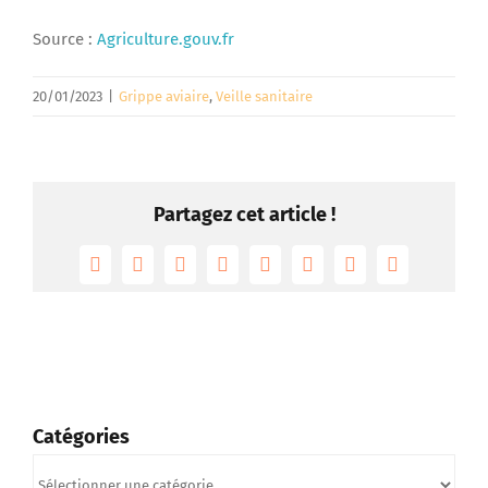
Source :
Agriculture.gouv.fr
20/01/2023
|
Grippe aviaire
,
Veille sanitaire
Partagez cet article !
Facebook
Twitter
Reddit
LinkedIn
Tumblr
Pinterest
Vk
Email
Catégories
Catégories