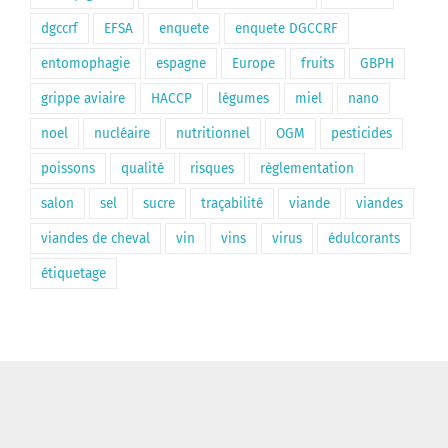
dgccrf
EFSA
enquete
enquete DGCCRF
entomophagie
espagne
Europe
fruits
GBPH
grippe aviaire
HACCP
légumes
miel
nano
noel
nucléaire
nutritionnel
OGM
pesticides
poissons
qualité
risques
règlementation
salon
sel
sucre
traçabilité
viande
viandes
viandes de cheval
vin
vins
virus
édulcorants
étiquetage