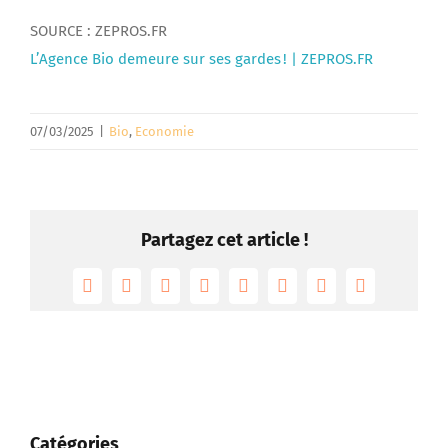
SOURCE : ZEPROS.FR
L’Agence Bio demeure sur ses gardes ! | ZEPROS.FR
07/03/2025
|
Bio
,
Economie
Partagez cet article !
Facebook
Twitter
Reddit
LinkedIn
Tumblr
Pinterest
Vk
Email
Catégories