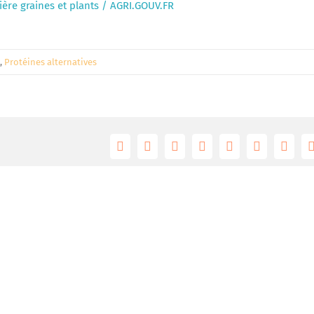
ière graines et plants / AGRI.GOUV.FR
,
Protéines alternatives
Facebook
Twitter
Reddit
LinkedIn
Tumblr
Pinterest
Vk