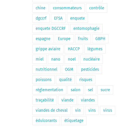
chine
consommateurs
contrôle
dgccrf
EFSA
enquete
enquete DGCCRF
entomophagie
espagne
Europe
fruits
GBPH
grippe aviaire
HACCP
légumes
miel
nano
noel
nucléaire
nutritionnel
OGM
pesticides
poissons
qualité
risques
règlementation
salon
sel
sucre
traçabilité
viande
viandes
viandes de cheval
vin
vins
virus
édulcorants
étiquetage