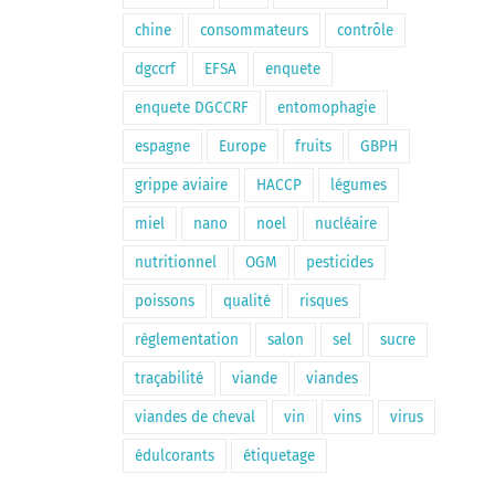
chine
consommateurs
contrôle
dgccrf
EFSA
enquete
enquete DGCCRF
entomophagie
espagne
Europe
fruits
GBPH
grippe aviaire
HACCP
légumes
miel
nano
noel
nucléaire
nutritionnel
OGM
pesticides
poissons
qualité
risques
règlementation
salon
sel
sucre
traçabilité
viande
viandes
viandes de cheval
vin
vins
virus
édulcorants
étiquetage