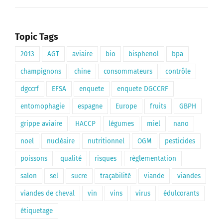
Topic Tags
2013
AGT
aviaire
bio
bisphenol
bpa
champignons
chine
consommateurs
contrôle
dgccrf
EFSA
enquete
enquete DGCCRF
entomophagie
espagne
Europe
fruits
GBPH
grippe aviaire
HACCP
légumes
miel
nano
noel
nucléaire
nutritionnel
OGM
pesticides
poissons
qualité
risques
règlementation
salon
sel
sucre
traçabilité
viande
viandes
viandes de cheval
vin
vins
virus
édulcorants
étiquetage