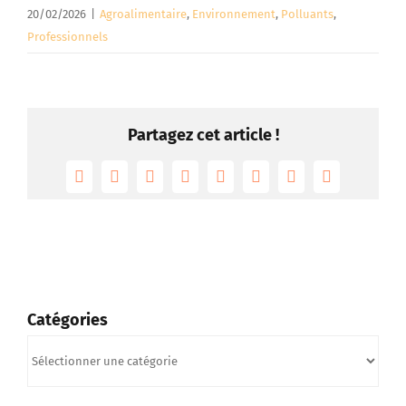
20/02/2026
|
Agroalimentaire
,
Environnement
,
Polluants
,
Professionnels
Partagez cet article !
Facebook
Twitter
Reddit
LinkedIn
Tumblr
Pinterest
Vk
Email
Catégories
Catégories