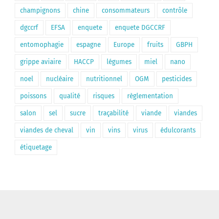
champignons
chine
consommateurs
contrôle
dgccrf
EFSA
enquete
enquete DGCCRF
entomophagie
espagne
Europe
fruits
GBPH
grippe aviaire
HACCP
légumes
miel
nano
noel
nucléaire
nutritionnel
OGM
pesticides
poissons
qualité
risques
règlementation
salon
sel
sucre
traçabilité
viande
viandes
viandes de cheval
vin
vins
virus
édulcorants
étiquetage