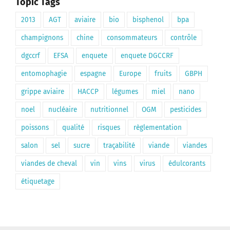
Topic Tags
2013
AGT
aviaire
bio
bisphenol
bpa
champignons
chine
consommateurs
contrôle
dgccrf
EFSA
enquete
enquete DGCCRF
entomophagie
espagne
Europe
fruits
GBPH
grippe aviaire
HACCP
légumes
miel
nano
noel
nucléaire
nutritionnel
OGM
pesticides
poissons
qualité
risques
règlementation
salon
sel
sucre
traçabilité
viande
viandes
viandes de cheval
vin
vins
virus
édulcorants
étiquetage