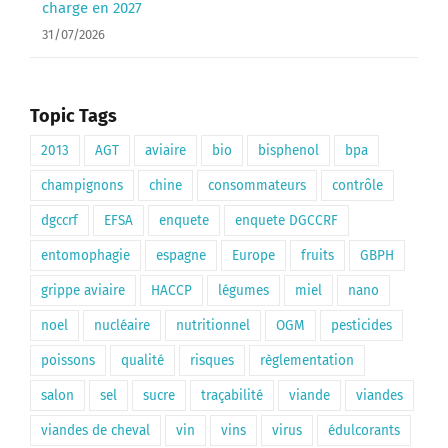
charge en 2027
31/07/2026
Topic Tags
2013
AGT
aviaire
bio
bisphenol
bpa
champignons
chine
consommateurs
contrôle
dgccrf
EFSA
enquete
enquete DGCCRF
entomophagie
espagne
Europe
fruits
GBPH
grippe aviaire
HACCP
légumes
miel
nano
noel
nucléaire
nutritionnel
OGM
pesticides
poissons
qualité
risques
règlementation
salon
sel
sucre
traçabilité
viande
viandes
viandes de cheval
vin
vins
virus
édulcorants