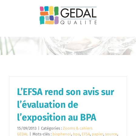
Passer
au
contenu
L’EFSA rend son avis sur
l’évaluation de
l’exposition au BPA
15/09/2013
|
Catégories :
Zooms & cahiers
GEDAL
|
Mots-clés :
bisphenol
,
bpa
,
EFSA
,
papier
,
source
,