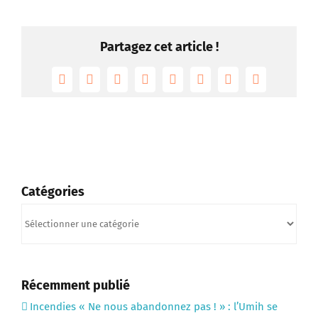
Partagez cet article !
Facebook
Twitter
Reddit
LinkedIn
Tumblr
Pinterest
Vk
Email
Catégories
Catégories
Récemment publié
Incendies « Ne nous abandonnez pas ! » : l’Umih se