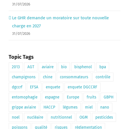
31/07/2026
Le GHR demande un moratoire sur toute nouvelle
charge en 2027
31/07/2026
Topic Tags
2013
AGT
aviaire
bio
bisphenol
bpa
champignons
chine
consommateurs
contrôle
dgccrf
EFSA
enquete
enquete DGCCRF
entomophagie
espagne
Europe
fruits
GBPH
grippe aviaire
HACCP
légumes
miel
nano
noel
nucléaire
nutritionnel
OGM
pesticides
poissons
qualité
risques
règlementation