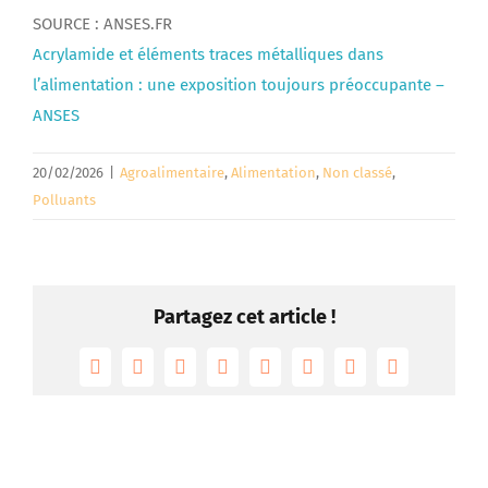
SOURCE : ANSES.FR
Acrylamide et éléments traces métalliques dans
l’alimentation : une exposition toujours préoccupante –
ANSES
20/02/2026
|
Agroalimentaire
,
Alimentation
,
Non classé
,
Polluants
Partagez cet article !
Facebook
Twitter
Reddit
LinkedIn
Tumblr
Pinterest
Vk
Email