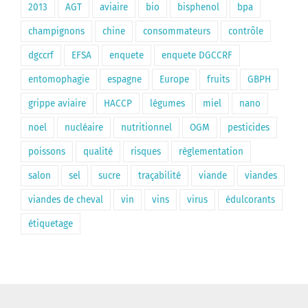
2013
AGT
aviaire
bio
bisphenol
bpa
champignons
chine
consommateurs
contrôle
dgccrf
EFSA
enquete
enquete DGCCRF
entomophagie
espagne
Europe
fruits
GBPH
grippe aviaire
HACCP
légumes
miel
nano
noel
nucléaire
nutritionnel
OGM
pesticides
poissons
qualité
risques
règlementation
salon
sel
sucre
traçabilité
viande
viandes
viandes de cheval
vin
vins
virus
édulcorants
étiquetage