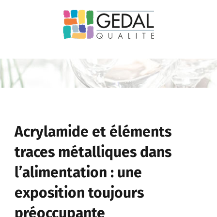
Passer
au
contenu
Acrylamide et éléments
traces métalliques dans
l’alimentation : une
exposition toujours
préoccupante