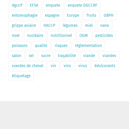
dgccrf
EFSA
enquete
enquete DGCCRF
entomophagie
espagne
Europe
fruits
GBPH
grippe aviaire
HACCP
légumes
miel
nano
noel
nucléaire
nutritionnel
OGM
pesticides
poissons
qualité
risques
règlementation
salon
sel
sucre
traçabilité
viande
viandes
viandes de cheval
vin
vins
virus
édulcorants
étiquetage