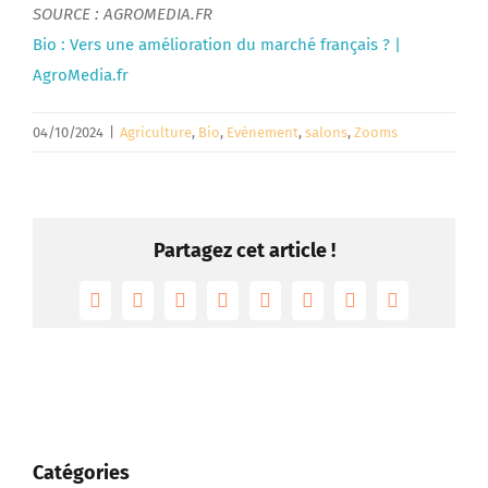
SOURCE : AGROMEDIA.FR
Bio : Vers une amélioration du marché français ? |
AgroMedia.fr
04/10/2024
|
Agriculture
,
Bio
,
Evènement
,
salons
,
Zooms
Partagez cet article !
Facebook
Twitter
Reddit
LinkedIn
Tumblr
Pinterest
Vk
Email
Catégories