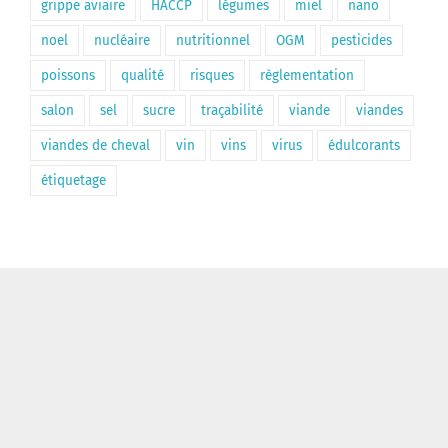
grippe aviaire
HACCP
légumes
miel
nano
noel
nucléaire
nutritionnel
OGM
pesticides
poissons
qualité
risques
règlementation
salon
sel
sucre
traçabilité
viande
viandes
viandes de cheval
vin
vins
virus
édulcorants
étiquetage