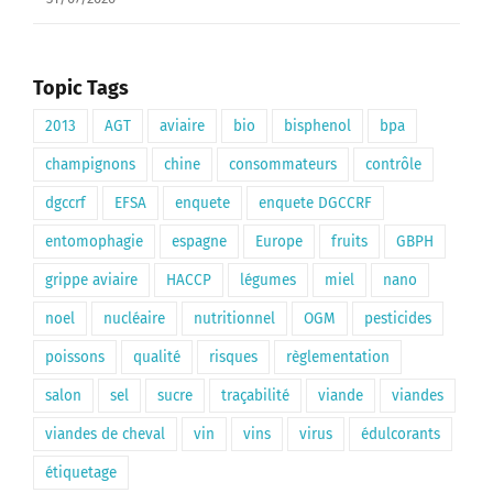
Topic Tags
2013
AGT
aviaire
bio
bisphenol
bpa
champignons
chine
consommateurs
contrôle
dgccrf
EFSA
enquete
enquete DGCCRF
entomophagie
espagne
Europe
fruits
GBPH
grippe aviaire
HACCP
légumes
miel
nano
noel
nucléaire
nutritionnel
OGM
pesticides
poissons
qualité
risques
règlementation
salon
sel
sucre
traçabilité
viande
viandes
viandes de cheval
vin
vins
virus
édulcorants
étiquetage