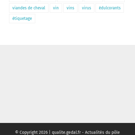
viandes de cheval
vin
vins
virus
édulcorants
étiquetage
© Copyright
2026 | qualite.gedal.fr - Actualités du pôle