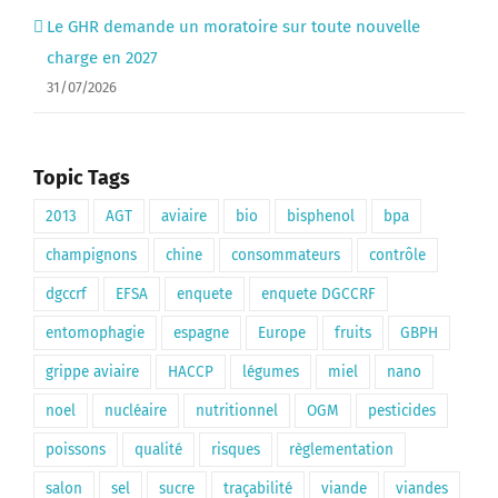
Le GHR demande un moratoire sur toute nouvelle
charge en 2027
31/07/2026
Topic Tags
2013
AGT
aviaire
bio
bisphenol
bpa
champignons
chine
consommateurs
contrôle
dgccrf
EFSA
enquete
enquete DGCCRF
entomophagie
espagne
Europe
fruits
GBPH
grippe aviaire
HACCP
légumes
miel
nano
noel
nucléaire
nutritionnel
OGM
pesticides
poissons
qualité
risques
règlementation
salon
sel
sucre
traçabilité
viande
viandes