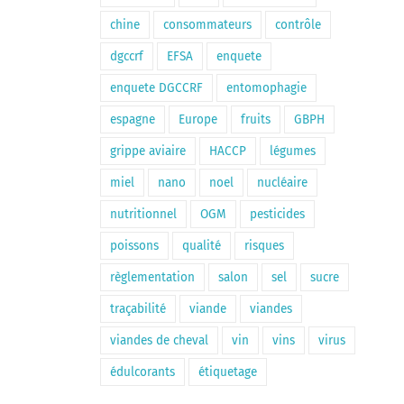
chine
consommateurs
contrôle
dgccrf
EFSA
enquete
enquete DGCCRF
entomophagie
espagne
Europe
fruits
GBPH
grippe aviaire
HACCP
légumes
miel
nano
noel
nucléaire
nutritionnel
OGM
pesticides
poissons
qualité
risques
règlementation
salon
sel
sucre
traçabilité
viande
viandes
viandes de cheval
vin
vins
virus
édulcorants
étiquetage