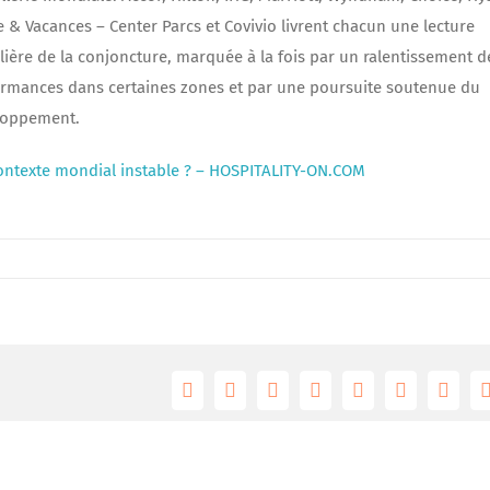
e & Vacances – Center Parcs et Covivio livrent chacun une lecture
lière de la conjoncture, marquée à la fois par un ralentissement d
rmances dans certaines zones et par une poursuite soutenue du
loppement.
 contexte mondial instable ? – HOSPITALITY-ON.COM
Facebook
Twitter
Reddit
LinkedIn
Tumblr
Pinterest
Vk