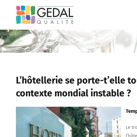
Passer
au
contenu
L’hôtellerie se porte-t’elle 
contexte mondial instable ?
Temp
Le tr
l’hôt