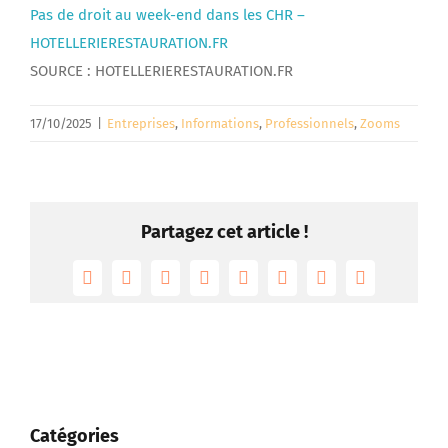
Pas de droit au week-end dans les CHR –
HOTELLERIERESTAURATION.FR
SOURCE : HOTELLERIERESTAURATION.FR
17/10/2025
|
Entreprises
,
Informations
,
Professionnels
,
Zooms
Partagez cet article !
Facebook
Twitter
Reddit
LinkedIn
Tumblr
Pinterest
Vk
Email
Catégories