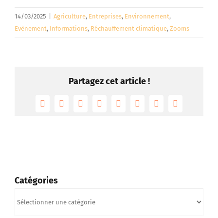
14/03/2025
|
Agriculture
,
Entreprises
,
Environnement
,
Evènement
,
Informations
,
Réchauffement climatique
,
Zooms
Partagez cet article !
Facebook
Twitter
Reddit
LinkedIn
Tumblr
Pinterest
Vk
Email
Catégories
Catégories