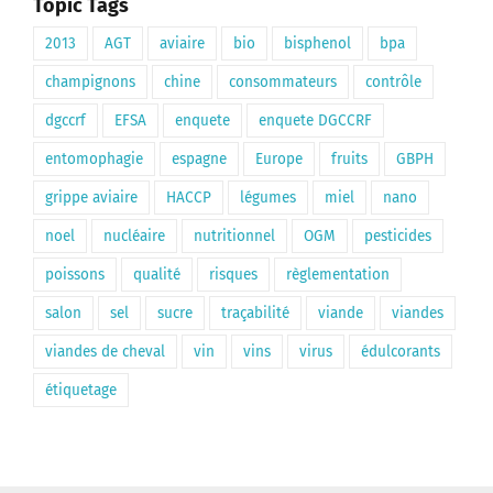
Topic Tags
2013
AGT
aviaire
bio
bisphenol
bpa
champignons
chine
consommateurs
contrôle
dgccrf
EFSA
enquete
enquete DGCCRF
entomophagie
espagne
Europe
fruits
GBPH
grippe aviaire
HACCP
légumes
miel
nano
noel
nucléaire
nutritionnel
OGM
pesticides
poissons
qualité
risques
règlementation
salon
sel
sucre
traçabilité
viande
viandes
viandes de cheval
vin
vins
virus
édulcorants
étiquetage