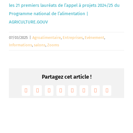
les 21 premiers lauréats de l’appel à projets 2024/25 du
Programme national de l’alimentation |
AGRICULTURE.GOUV
07/03/2025
|
Agroalimentaire
,
Entreprises
,
Evènement
,
Informations
,
salons
,
Zooms
Partagez cet article !
Facebook
Twitter
Reddit
LinkedIn
Tumblr
Pinterest
Vk
Email