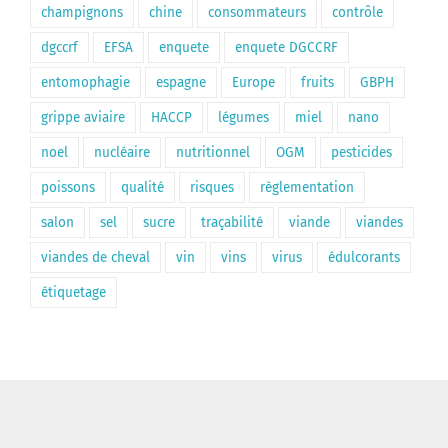
champignons
chine
consommateurs
contrôle
dgccrf
EFSA
enquete
enquete DGCCRF
entomophagie
espagne
Europe
fruits
GBPH
grippe aviaire
HACCP
légumes
miel
nano
noel
nucléaire
nutritionnel
OGM
pesticides
poissons
qualité
risques
règlementation
salon
sel
sucre
traçabilité
viande
viandes
viandes de cheval
vin
vins
virus
édulcorants
étiquetage