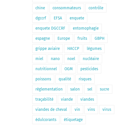
chine
consommateurs
contrôle
dgccrf
EFSA
enquete
enquete DGCCRF
entomophagie
espagne
Europe
fruits
GBPH
grippe aviaire
HACCP
légumes
miel
nano
noel
nucléaire
nutritionnel
OGM
pesticides
poissons
qualité
risques
règlementation
salon
sel
sucre
traçabilité
viande
viandes
viandes de cheval
vin
vins
virus
édulcorants
étiquetage