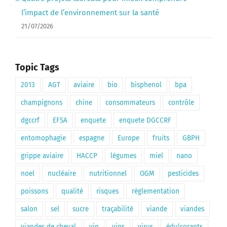
l’impact de l’environnement sur la santé
21/07/2026
Topic Tags
2013
AGT
aviaire
bio
bisphenol
bpa
champignons
chine
consommateurs
contrôle
dgccrf
EFSA
enquete
enquete DGCCRF
entomophagie
espagne
Europe
fruits
GBPH
grippe aviaire
HACCP
légumes
miel
nano
noel
nucléaire
nutritionnel
OGM
pesticides
poissons
qualité
risques
règlementation
salon
sel
sucre
traçabilité
viande
viandes
viandes de cheval
vin
vins
virus
édulcorants