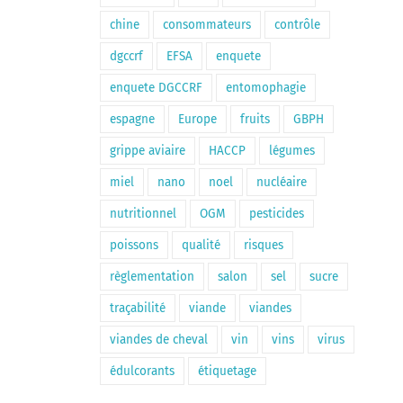
chine
consommateurs
contrôle
dgccrf
EFSA
enquete
enquete DGCCRF
entomophagie
espagne
Europe
fruits
GBPH
grippe aviaire
HACCP
légumes
miel
nano
noel
nucléaire
nutritionnel
OGM
pesticides
poissons
qualité
risques
règlementation
salon
sel
sucre
traçabilité
viande
viandes
viandes de cheval
vin
vins
virus
édulcorants
étiquetage