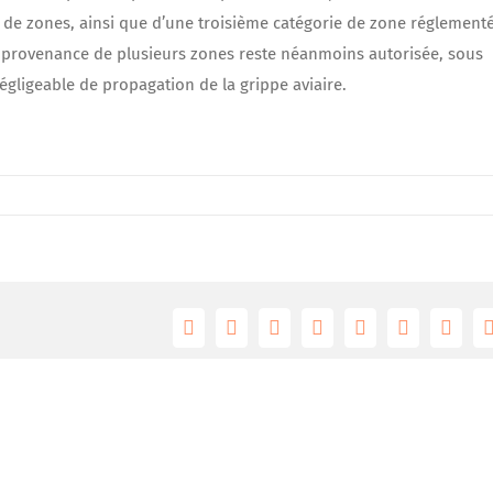
 de zones, ainsi que d’une troisième catégorie de zone réglement
n provenance de plusieurs zones reste néanmoins autorisée, sous
égligeable de propagation de la grippe aviaire.
Facebook
Twitter
Reddit
LinkedIn
Tumblr
Pinterest
Vk