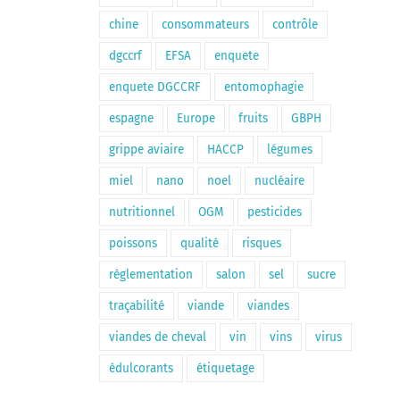
chine
consommateurs
contrôle
dgccrf
EFSA
enquete
enquete DGCCRF
entomophagie
espagne
Europe
fruits
GBPH
grippe aviaire
HACCP
légumes
miel
nano
noel
nucléaire
nutritionnel
OGM
pesticides
poissons
qualité
risques
règlementation
salon
sel
sucre
traçabilité
viande
viandes
viandes de cheval
vin
vins
virus
édulcorants
étiquetage