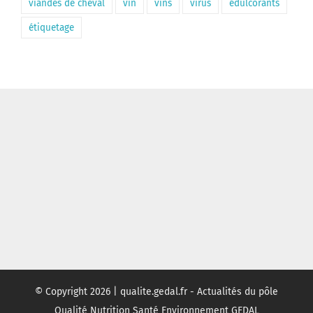
viandes de cheval
vin
vins
virus
édulcorants
étiquetage
© Copyright
2026 | qualite.gedal.fr - Actualités du pôle
Qualité Nutrition Santé Environnement GEDAL