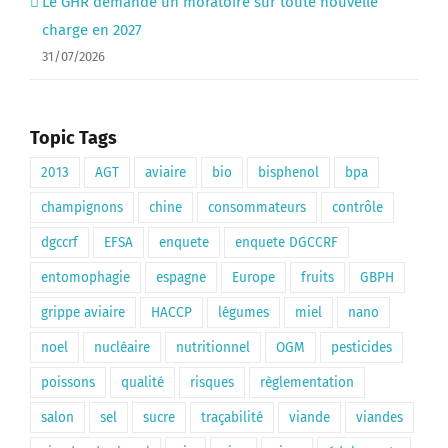
Le GHR demande un moratoire sur toute nouvelle
charge en 2027
31/07/2026
Topic Tags
2013
AGT
aviaire
bio
bisphenol
bpa
champignons
chine
consommateurs
contrôle
dgccrf
EFSA
enquete
enquete DGCCRF
entomophagie
espagne
Europe
fruits
GBPH
grippe aviaire
HACCP
légumes
miel
nano
noel
nucléaire
nutritionnel
OGM
pesticides
poissons
qualité
risques
règlementation
salon
sel
sucre
traçabilité
viande
viandes