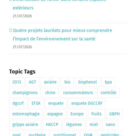
extérieurs
21/07/2026
Quatre projets lauréats pour mieux comprendre
l’impact de l’environnement sur la santé
21/07/2026
Topic Tags
2013
AGT
aviaire
bio
bisphenol
bpa
champignons
chine
consommateurs
contrôle
dgccrf
EFSA
enquete
enquete DGCCRF
entomophagie
espagne
Europe
fruits
GBPH
grippe aviaire
HACCP
légumes
miel
nano
noel
nucléaire
nutritionnel
OGM
pesticides