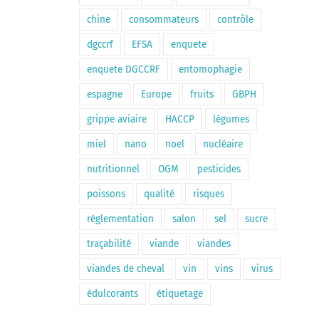
chine
consommateurs
contrôle
dgccrf
EFSA
enquete
enquete DGCCRF
entomophagie
espagne
Europe
fruits
GBPH
grippe aviaire
HACCP
légumes
miel
nano
noel
nucléaire
nutritionnel
OGM
pesticides
poissons
qualité
risques
règlementation
salon
sel
sucre
traçabilité
viande
viandes
viandes de cheval
vin
vins
virus
édulcorants
étiquetage