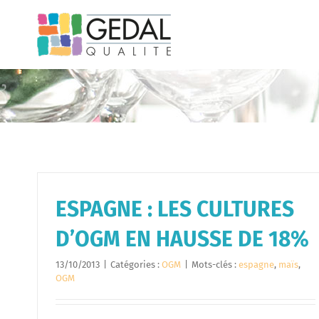
Passer
au
contenu
ESPAGNE : LES CULTURES
D’OGM EN HAUSSE DE 18%
13/10/2013
|
Catégories :
OGM
|
Mots-clés :
espagne
,
maïs
,
OGM