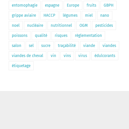
entomophagie
espagne
Europe
fruits
GBPH
grippe aviaire
HACCP
légumes
miel
nano
noel
nucléaire
nutritionnel
OGM
pesticides
poissons
qualité
risques
règlementation
salon
sel
sucre
traçabilité
viande
viandes
viandes de cheval
vin
vins
virus
édulcorants
étiquetage