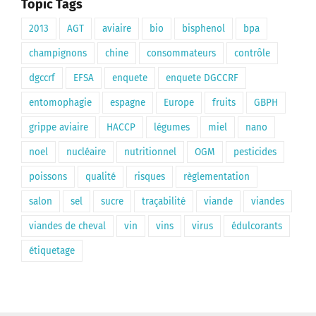
Topic Tags
2013
AGT
aviaire
bio
bisphenol
bpa
champignons
chine
consommateurs
contrôle
dgccrf
EFSA
enquete
enquete DGCCRF
entomophagie
espagne
Europe
fruits
GBPH
grippe aviaire
HACCP
légumes
miel
nano
noel
nucléaire
nutritionnel
OGM
pesticides
poissons
qualité
risques
règlementation
salon
sel
sucre
traçabilité
viande
viandes
viandes de cheval
vin
vins
virus
édulcorants
étiquetage