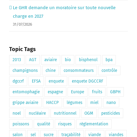
Le GHR demande un moratoire sur toute nouvelle
charge en 2027
31/07/2026
Topic Tags
2013
AGT
aviaire
bio
bisphenol
bpa
champignons
chine
consommateurs
contrôle
dgccrf
EFSA
enquete
enquete DGCCRF
entomophagie
espagne
Europe
fruits
GBPH
grippe aviaire
HACCP
légumes
miel
nano
noel
nucléaire
nutritionnel
OGM
pesticides
poissons
qualité
risques
règlementation
salon
sel
sucre
traçabilité
viande
viandes