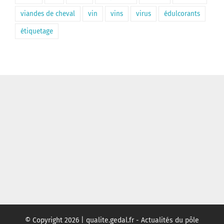
viandes de cheval
vin
vins
virus
édulcorants
étiquetage
© Copyright
2026 | qualite.gedal.fr - Actualités du pôle