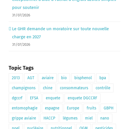
pour soutenir
31/07/2026
Le GHR demande un moratoire sur toute nouvelle
charge en 2027
31/07/2026
Topic Tags
2013
AGT
aviaire
bio
bisphenol
bpa
champignons
chine
consommateurs
contrôle
dgccrf
EFSA
enquete
enquete DGCCRF
entomophagie
espagne
Europe
fruits
GBPH
grippe aviaire
HACCP
légumes
miel
nano
noel
nucléaire
nutritionnel
OGM
pesticides