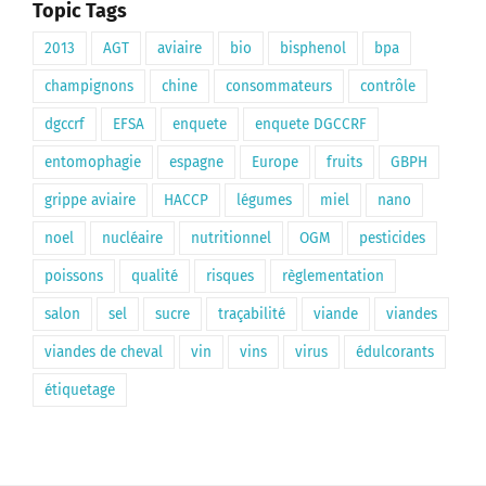
Topic Tags
2013
AGT
aviaire
bio
bisphenol
bpa
champignons
chine
consommateurs
contrôle
dgccrf
EFSA
enquete
enquete DGCCRF
entomophagie
espagne
Europe
fruits
GBPH
grippe aviaire
HACCP
légumes
miel
nano
noel
nucléaire
nutritionnel
OGM
pesticides
poissons
qualité
risques
règlementation
salon
sel
sucre
traçabilité
viande
viandes
viandes de cheval
vin
vins
virus
édulcorants
étiquetage