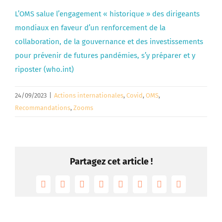
L’OMS salue l’engagement « historique » des dirigeants
mondiaux en faveur d’un renforcement de la
collaboration, de la gouvernance et des investissements
pour prévenir de futures pandémies, s’y préparer et y
riposter (who.int)
24/09/2023
|
Actions internationales
,
Covid
,
OMS
,
Recommandations
,
Zooms
Partagez cet article !
Facebook
Twitter
Reddit
LinkedIn
Tumblr
Pinterest
Vk
Email