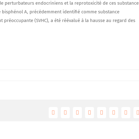
de perturbateurs endocriniens et la reprotoxicité de ces substance
e bisphénol A, précédemment identifié comme substance
 préoccupante (SVHC), a été réévalué à la hausse au regard des
Facebook
Twitter
Reddit
LinkedIn
Tumblr
Pinterest
Vk