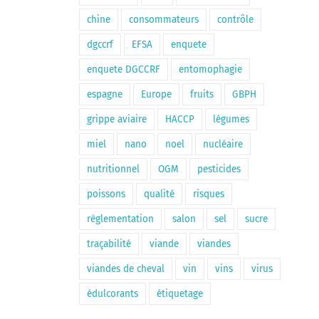
chine
consommateurs
contrôle
dgccrf
EFSA
enquete
enquete DGCCRF
entomophagie
espagne
Europe
fruits
GBPH
grippe aviaire
HACCP
légumes
miel
nano
noel
nucléaire
nutritionnel
OGM
pesticides
poissons
qualité
risques
règlementation
salon
sel
sucre
traçabilité
viande
viandes
viandes de cheval
vin
vins
virus
édulcorants
étiquetage