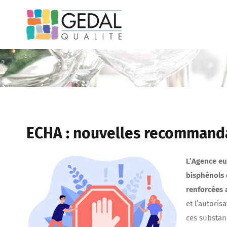
Passer
au
contenu
ECHA : nouvelles recommanda
L’Agence eu
bisphénols 
renforcées 
et l’autoris
ces substan