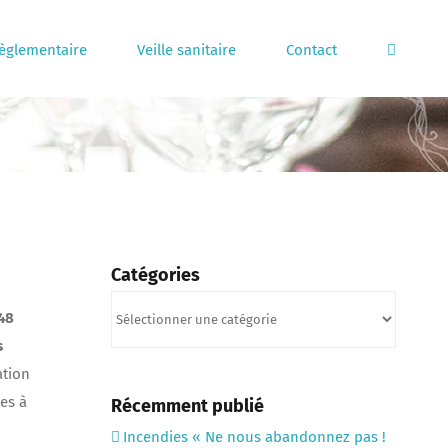
règlementaire
Veille sanitaire
Contact
Catégories
Catégories
48
s
ation
les à
Récemment publié
Incendies « Ne nous abandonnez pas !