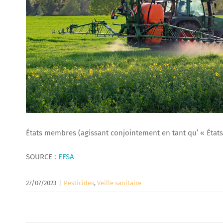
États membres (agissant conjointement en tant qu’ « État
SOURCE :
EFSA
27/07/2023
|
Pesticides
,
Veille sanitaire