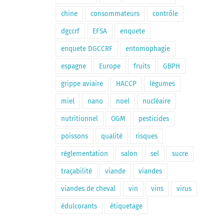
chine
consommateurs
contrôle
dgccrf
EFSA
enquete
enquete DGCCRF
entomophagie
espagne
Europe
fruits
GBPH
grippe aviaire
HACCP
légumes
miel
nano
noel
nucléaire
nutritionnel
OGM
pesticides
poissons
qualité
risques
règlementation
salon
sel
sucre
traçabilité
viande
viandes
viandes de cheval
vin
vins
virus
édulcorants
étiquetage