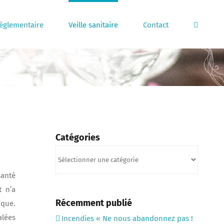
règlementaire
Veille sanitaire
Contact
Catégories
Catégories
santé
t n’a
Récemment publié
ique.
alées
Incendies « Ne nous abandonnez pas !